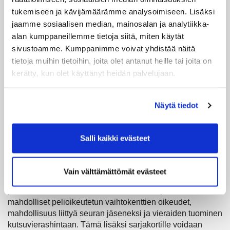
nuoremmat) 875 €
tukemiseen ja kävijämäärämme analysoimiseen. Lisäksi
jaamme sosiaalisen median, mainosalan ja analytiikka-
Juniorin pelioikeutta ei voi muuttaa sarjakortiksi.
alan kumppaneillemme tietoja siitä, miten käytät
Hinnat sisältävät alv. 10 %.
Hinnat ovat voimassa
sivustoamme. Kumppanimme voivat yhdistää näitä
toistaiseksi.
tietoja muihin tietoihin, joita olet antanut heille tai joita on
Tilaa pelioikeus tai sarjakortti kaudelle 2025
kerätty, kun olet käyttänyt heidän palvelujaan.
Tilaa pelioikeus juniorille kaudelle 2025
Näytä tiedot
Sarjakortti vai rajaton pelioikeus?
Salli kaikki evästeet
Sarjakortti – jaettavaksi puolison kanssa,
kaveriporukalle tai toimiston tiimille
Jokaista tilattua sarjakorttia kohden nimetään yksi
Vain välttämättömät evästeet
sarjakortinhaltija/pääkäyttäjä, jolle myönnetään
pelioikeutetun oikeudet, kuten tunnukset ajanvaraukseen,
mahdolliset pelioikeutetun vaihtokenttien oikeudet,
mahdollisuus liittyä seuran jäseneksi ja vieraiden tuominen
kutsuvierashintaan. Tämä lisäksi sarjakortille voidaan