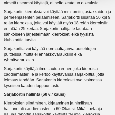
nimetä useampi käyttäjä, ei pelioikeutetun oikeuksia.
Sarjakortin kierroksia voi käyttää mm. omiin, asiakkaiden ja
perheenjäsenten pelaamiseen. Sarjakortti sisältää 50 kpl 9
reiän kierroksia, joita voi käyttää myös 18 reiän kierroksiin
enintään 25 kertaa. Sarjakortinhaltijalle ladataan
sähköiseen järjestelmään kierrokset, eikä fyysistä
klubikorttia tarvita.
Sarjakorttia voi käyttää normaaliajanvarausehtojen
puitteissa, mutta ei ennakkovarauksiin eikä
ryhmävarauksiin.
Sarjakortinkäyttäjä ilmoittautuu ennen joka kierrosta
caddiemasterille ja kertoo käyttävänsä sarjakorttia, jotta
leimaus tehdään. Sarjakortin kierrokset ovat voimassa
kyseisen kauden loppuun asti.
Sarjakortin hallinta (60 € / kausi)
Kierroksien siirtäminen, kirjaaminen ja nimilistan
hallinnointi caddiemasterilla 60 €/kausi. Mikäli pelaaja
haluaa raportin sarjakortin käytöstä tai myy kierroksia