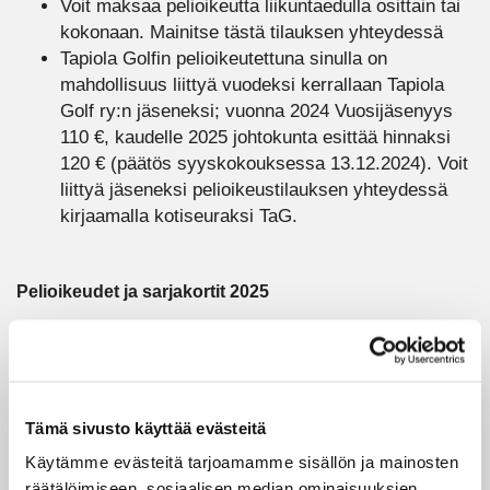
Voit maksaa pelioikeutta liikuntaedulla osittain tai
kokonaan. Mainitse tästä tilauksen yhteydessä
Tapiola Golfin pelioikeutettuna sinulla on
mahdollisuus liittyä vuodeksi kerrallaan Tapiola
Golf ry:n jäseneksi; vuonna 2024 Vuosijäsenyys
110 €, kaudelle 2025 johtokunta esittää hinnaksi
120 € (päätös syyskokouksessa 13.12.2024). Voit
liittyä jäseneksi pelioikeustilauksen yhteydessä
kirjaamalla kotiseuraksi TaG.
Pelioikeudet ja sarjakortit 2025
Nimetty rajaton pelioikeus 1 750 €
Sarjakortti 50 x 9 reikää 1 620 €
Osakkaan perheenjäsenille nimetty rajaton
pelioikeus tai sarjakortti 1 465 €
Tämä sivusto käyttää evästeitä
Osakkaan juniori (v. 2004 syntyneet ja
nuoremmat) 695 €
Käytämme evästeitä tarjoamamme sisällön ja mainosten
Junioripelioikeus (v. 2004 syntyneet ja
räätälöimiseen, sosiaalisen median ominaisuuksien