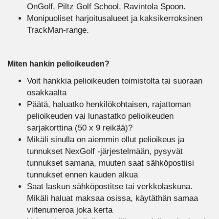
OnGolf, Piltz Golf School, Ravintola Spoon.
Monipuoliset harjoitusalueet ja kaksikerroksinen
TrackMan-range.
Miten hankin pelioikeuden?
Voit hankkia pelioikeuden toimistolta tai suoraan
osakkaalta
Päätä, haluatko henkilökohtaisen, rajattoman
pelioikeuden vai lunastatko pelioikeuden
sarjakorttina (50 x 9 reikää)?
Mikäli sinulla on aiemmin ollut pelioikeus ja
tunnukset NexGolf -järjestelmään, pysyvät
tunnukset samana, muuten saat sähköpostiisi
tunnukset ennen kauden alkua
Saat laskun sähköpostitse tai verkkolaskuna.
Mikäli haluat maksaa osissa, käytäthän samaa
viitenumeroa joka kerta