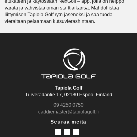
etukäteen ja käytössään NexGolf – app, jolla on helppo
varata ja vahvistaa oman starttiaikansa. Mahdollistaa
liittymisen Tapiola Golf ry:n jäseneksi ja saa tuoda
vieraitaan pelaamaan kutsuvierashintaan.
Tapiola Golf
Turveradantie 17, 02180 Espoo, Finland
09 4250 0750
caddiemaster@tapiolagolf.fi
Seuraa meitä