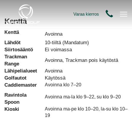
Vain vartti Stadista
Varaa kierros
Nav
Kenttä
Links-henkeä huippukuntoisella kentällä
Kenttä
Avoinna
Varaa kierros
Lähdöt
10-tiiltä (Mandatum)
Siirtosääntö
Ei voimassa
Trackman
Avoinna, Trackman pois käytöstä
Range
Lähipelialueet
Avoinna
Golfautot
Käytössä
Caddiemaster
Avoinna klo 7–20
Ravintola
Avoinna ma-la klo 9–22, su klo 9–20
Spoon
Kioski
Avoinna ma-pe klo 10–20, la-su klo 10–
19