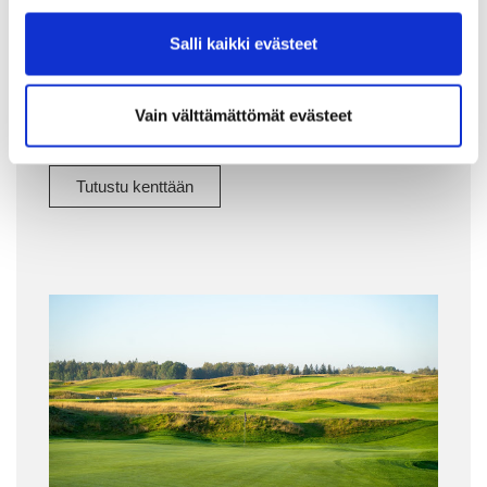
Salli kaikki evästeet
Tapiola Golf sijaitsee keskeisellä
paikalla, vain vartti Stadista
Vain välttämättömät evästeet
Tutustu kenttään