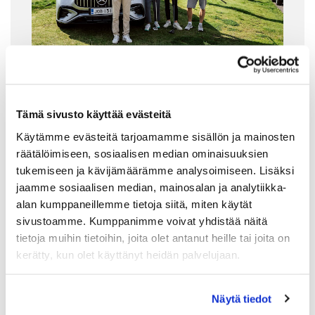
Tämä sivusto käyttää evästeitä
Rakennamme Suomen
Käytämme evästeitä tarjoamamme sisällön ja mainosten
mielenkiintoisinta yritysten
räätälöimiseen, sosiaalisen median ominaisuuksien
golfverkostoa
tukemiseen ja kävijämäärämme analysoimiseen. Lisäksi
jaamme sosiaalisen median, mainosalan ja analytiikka-
alan kumppaneillemme tietoja siitä, miten käytät
Syksylle 2026 on vielä saatavilla muutamia
sivustoamme. Kumppanimme voivat yhdistää näitä
tapahtumapäiviä. Kysy tarjousta tapahtumasta tai
tietoja muihin tietoihin, joita olet antanut heille tai joita on
yrityskumppanuudesta.
kerätty, kun olet käyttänyt heidän palvelujaan.
Lue lisää
Näytä tiedot