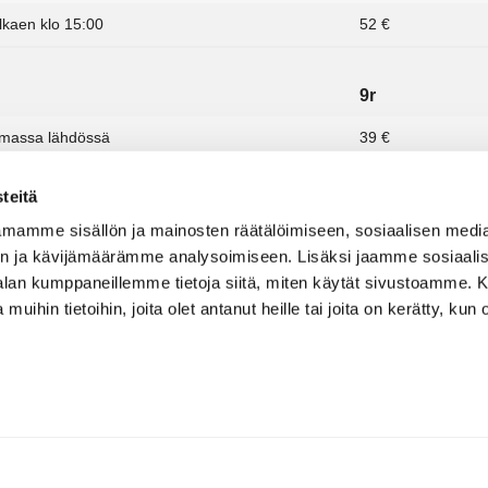
lkaen klo 15:00
52 €
9r
amassa lähdössä
39 €
ä
44 €
teitä
utta
42 €
mamme sisällön ja mainosten räätälöimiseen, sosiaalisen medi
n ja kävijämäärämme analysoimiseen. Lisäksi jaamme sosiaali
-alan kumppaneillemme tietoja siitä, miten käytät sivustoamme
t)
9r
 muihin tietoihin, joita olet antanut heille tai joita on kerätty, kun 
iori
25 €
34 €
kelijakortilla
9r