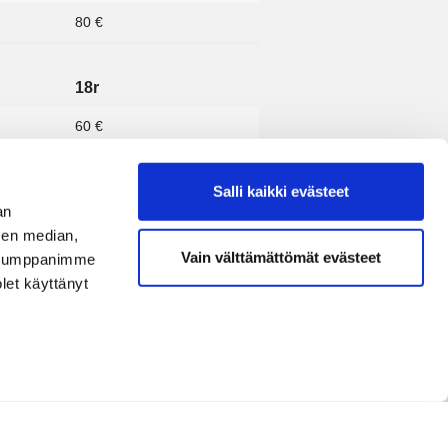
80 €
18r
60 €
70 €
Salli kaikki evästeet
65 €
an
sen median,
Vain välttämättömät evästeet
. Kumppanimme
18r
olet käyttänyt
37 €
44 €
18r