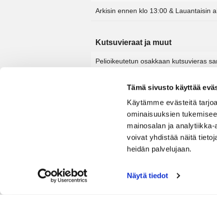
Arkisin ennen klo 13:00 &
Lauantaisin a
Kutsuvieraat ja muut
Pelioikeutetun osakkaan kutsuvieras s
Pelioikeutetun vieras samassa lähdöss
Tämä sivusto käyttää eväs
Osakas tai perheenjäsen ilman pelioike
Käytämme evästeitä tarjoa
ominaisuuksien tukemisee
mainosalan ja analytiikka
Juniorit (2005 ja jälkeen syntynee
voivat yhdistää näitä tietoja
heidän palvelujaan.
Osakkaan, pelioikeutetun ja jäsenen jun
Vierasjuniori
Näytä tiedot
Opiskelijat voimassa olevalla opis