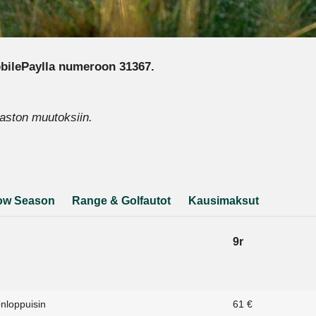
bilePaylla numeroon 31367.
naston muutoksiin.
ow Season
Range & Golfautot
Kausimaksut
9r
onloppuisin
61 €