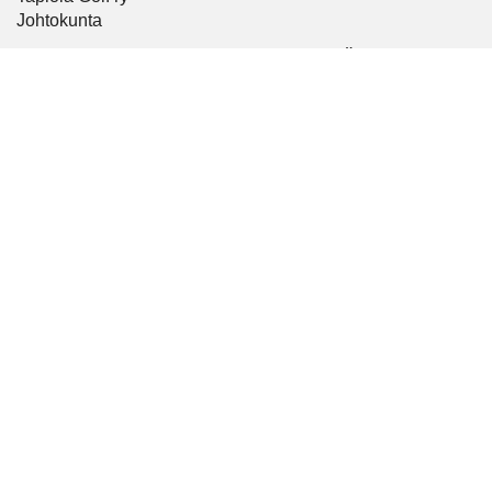
Johtokunta
TAPIOLA GOLF – URBAANISTI TYYLIKÄS
Tapiola Golf
Turveradantie 17, 02180 Espoo, Finland
09 4250 0750
caddiemaster@tapiolagolf.fi
Seuraa meitä