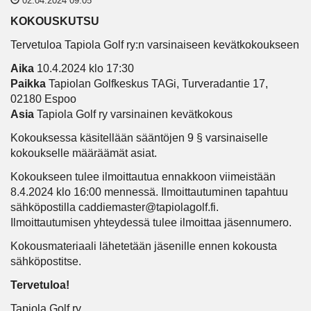
02.04.2024 09:05
KOKOUSKUTSU
Tervetuloa Tapiola Golf ry:n varsinaiseen kevätkokoukseen
Aika
10.4.2024 klo 17:30
Paikka
Tapiolan Golfkeskus TAGi, Turveradantie 17,
02180 Espoo
Asia
Tapiola Golf ry varsinainen kevätkokous
Kokouksessa käsitellään sääntöjen 9 § varsinaiselle
kokoukselle määräämät asiat.
Kokoukseen tulee ilmoittautua ennakkoon viimeistään
8.4.2024 klo 16:00 mennessä. Ilmoittautuminen tapahtuu
sähköpostilla caddiemaster@tapiolagolf.fi.
Ilmoittautumisen yhteydessä tulee ilmoittaa jäsennumero.
Kokousmateriaali lähetetään jäsenille ennen kokousta
sähköpostitse.
Tervetuloa!
Tapiola Golf ry