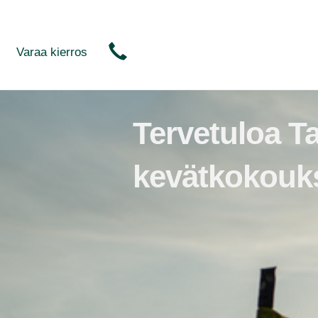
Varaa kierros
Tervetuloa Ta
kevätkokouk