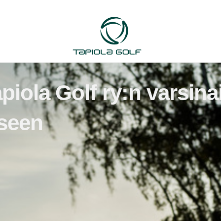
piola Golf ry:n varsin
seen