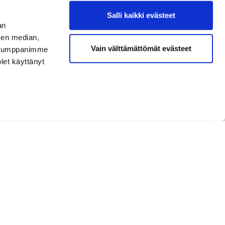
Salli kaikki evästeet
an
sen median,
uminen tapahtuu sähköpostilla
Vain välttämättömät evästeet
. Kumppanimme
olet käyttänyt
Seuraa meitä
Finland