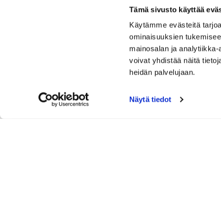
Asia
Tapiola Golf ry varsinainen 
Tämä sivusto käyttää eväs
Käytämme evästeitä tarjoa
Kokouksessa käsitellään sääntöjen
ominaisuuksien tukemisee
Kokoukseen tulee ilmoittautua enn
mainosalan ja analytiikka
caddiemaster@tapiolagolf.fi. Ilmoi
voivat yhdistää näitä tietoja
heidän palvelujaan.
Kokousmateriaali lähetetään jäseni
Tervetuloa!
Näytä tiedot
Tapiola Golf ry
Johtokunta
TAPIOLA GOLF – URBAANISTI 