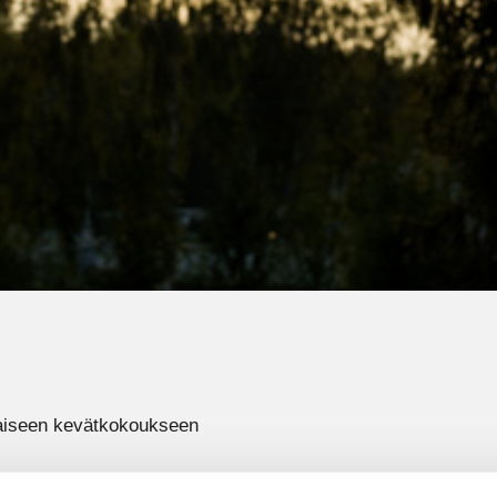
inaiseen kevätkokoukseen
Turveradantie 17, 02180 Espoo