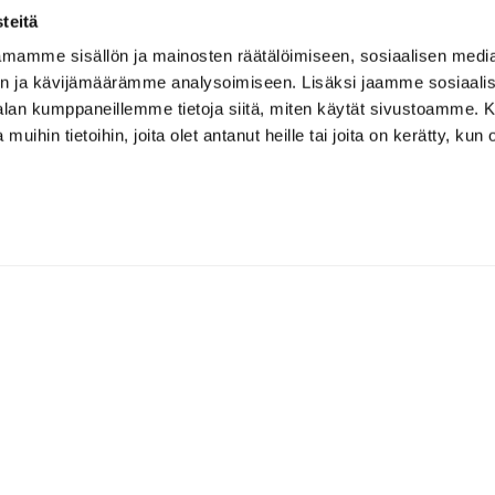
kevätkokous
teitä
mamme sisällön ja mainosten räätälöimiseen, sosiaalisen medi
 9 § varsinaiselle kokoukselle määräämät asiat.
n ja kävijämäärämme analysoimiseen. Lisäksi jaamme sosiaali
akkoon viimeistään 8.4.2024 klo 16:00 mennessä. Ilmoittaut
-alan kumppaneillemme tietoja siitä, miten käytät sivustoamme
ttautumisen yhteydessä tulee ilmoittaa jäsennumero.
 muihin tietoihin, joita olet antanut heille tai joita on kerätty, kun 
lle ennen kokousta sähköpostitse.
TYYLIKÄS
Tapiola Golf
Turveradantie 17, 02180 Espoo, 