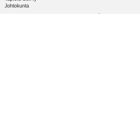
Johtokunta
TAPIOLA GOLF – URBAANISTI TYYLIKÄS
Tapiola Golf
Turveradantie 17, 02180 Espoo, Finland
09 4250 0750
caddiemaster@tapiolagolf.fi
Seuraa meitä