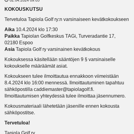
02.04.2024 09:05
KOKOUSKUTSU
Tervetuloa Tapiola Golf ry:n varsinaiseen kevätkokoukseen
Aika
10.4.2024 klo 17:30
Paikka
Tapiolan Golfkeskus TAGi, Turveradantie 17,
02180 Espoo
Asia
Tapiola Golf ry varsinainen kevätkokous
Kokouksessa käsitellään sääntöjen 9 § varsinaiselle
kokoukselle määräämät asiat.
Kokoukseen tulee ilmoittautua ennakkoon viimeistään
8.4.2024 klo 16:00 mennessä. Ilmoittautuminen tapahtuu
sähköpostilla caddiemaster@tapiolagolf.fi.
Ilmoittautumisen yhteydessä tulee ilmoittaa jäsennumero.
Kokousmateriaali lähetetään jäsenille ennen kokousta
sähköpostitse.
Tervetuloa!
Tapiola Golf ry