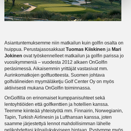
Asiantuntemuksemme niin matkailun kuin golfin osalta on
huippua. Perustajasosakkaat
Tuomas Kiiskinen
ja
Mari
Jokinen
ovat työskennelleet matkailun ja golfin parissa jo
vuosikymmeniä – vuodesta 2012 alkaen OnGolfin
peräsimessä. Aikaisemmin yrittäjät vastasivat mm.
Aurinkomatkojen golftuotteesta. Suomen johtava
golfvälineiden myymäläketju Golf Center Oy on myös
aktiivisesti mukana OnGolfin toiminnassa.
OnGolfilla on erinomaiset kumppanisuhteet sekä
lentoyhtiöiden että golfkenttien ja hotellien kanssa.
Teemme kiinteää yhteistyötä mm. Finnairin, Norwegianin,
Tapin, Turkish Airlinesin ja Lufthansan kanssa, joten
saamme järjestettyä lennot mahdollisimman lähelle
pelikohdettasi kilpailukykyiseen hintaan. Pystymme myös