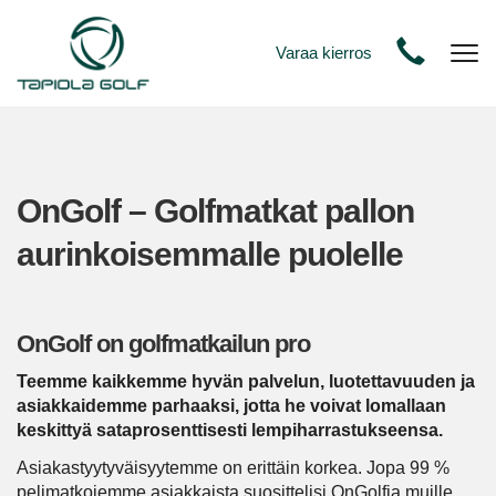
Varaa kierros
Nav
OnGolf – Golfmatkat pallon
aurinkoisemmalle puolelle
OnGolf on golfmatkailun pro
Teemme kaikkemme hyvän palvelun, luotettavuuden ja
asiakkaidemme parhaaksi, jotta he voivat lomallaan
keskittyä sataprosenttisesti lempiharrastukseensa.
Asiakastyytyväisyytemme on erittäin korkea. Jopa 99 %
pelimatkojemme asiakkaista suosittelisi OnGolfia muille