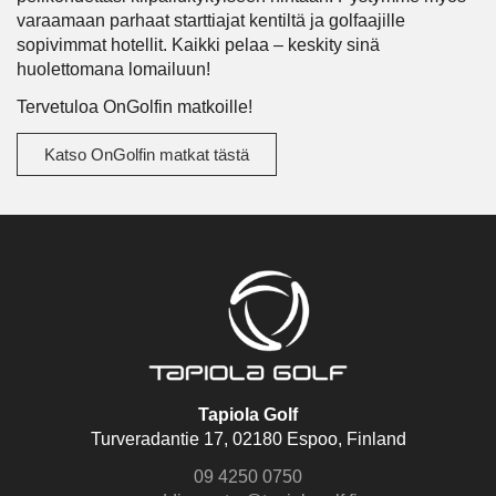
varaamaan parhaat starttiajat kentiltä ja golfaajille
sopivimmat hotellit. Kaikki pelaa – keskity sinä
huolettomana lomailuun!
Tervetuloa OnGolfin matkoille!
Katso OnGolfin matkat tästä
Tapiola Golf
Turveradantie 17, 02180 Espoo, Finland
09 4250 0750