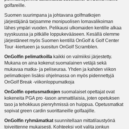
golfareille.
Suomen suurimpana ja johtavana golfmatkojen
järjestäjänä tarjoamme monipuolisen lomavalikoiman
lähes ympäri vuoden. Pelikausi ulkomaiden kentille alkaa
syyskuussa ja pitkälle loppukevääseen. Kesällä olemme
järjestäneet myös Suomen kentillä OnGolf & Golf Center
Tour -kiertueen ja suositun OnGolf Scramblen.
OnGolfin pelimatkoilla
kaikki on valmiiksi järjestetty.
Mukana on aina kokenut suomalainen vetäjä sekä
mukavaa matka- ja peliseuraa. Yhden ja kahden viikon
pelimatkojen lisäksi ohjelmassa on myös pidennettyjä
OnGolf Break -viikonloppumatkoja
OnGolfin opetusmatkojen
suomalaiset opettajat ovat
kokeneita PGA pro -tason ammattilaisia, joten opetuksen
taso ja tehokkuus pienryhmissä on huippua. Opetusmatkat
sopivat green cardin suorittaneille golfaajille.
OnGolfin ryhmämatkat
suunnitellaan mittatilaustyönä
toiveittenne mukaisesti. Kohteeksi voit valita jonkun