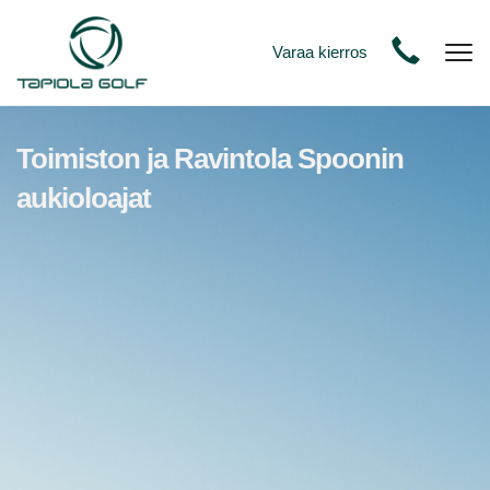
Varaa kierros
Nav
Toimiston ja Ravintola Spoonin
aukioloajat