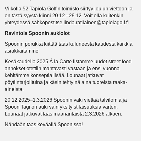
Viikolla 52 Tapiola Golfin toimisto siirtyy joulun viettoon ja
on tästä syystä kiinni 20.12.–28.12. Voit olla kuitenkin
yhteydessä sähköpostitse linda.ratilainen@tapiolagolf.fi
Ravintola Spoonin aukiolot
Spoonin porukka kiittää taas kuluneesta kaudesta kaikkia
asiakkaitamme!
Kesäkaudella 2025 Á la Carte listamme uudet street food
annokset otettiin mahtavasti vastaan ja ensi vuonna
kehitämme konseptia lisää. Lounaat jatkuvat
pöytiintarjoiltuina ja käsin tehtyinä aina tuoreista raaka-
aineista.
20.12.2025–1.3.2026 Spoonin väki viettää talvilomia ja
Spoon Tagi on auki vain yksityistilaisuuksia varten.
Lounaat jatkuvat taas maanantaista 2.3.2026 alkaen.
Nähdään taas keväällä Spoonissa!