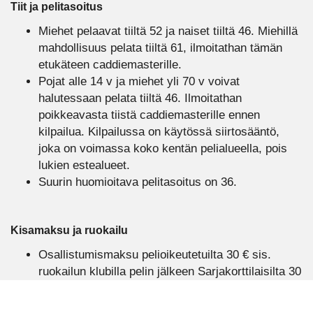
Tiit ja pelitasoitus
Miehet pelaavat tiiltä 52 ja naiset tiiltä 46. Miehillä
mahdollisuus pelata tiiltä 61, ilmoitathan tämän
etukäteen caddiemasterille.
Pojat alle 14 v ja miehet yli 70 v voivat
halutessaan pelata tiiltä 46. Ilmoitathan
poikkeavasta tiistä caddiemasterille ennen
kilpailua. Kilpailussa on käytössä siirtosääntö,
joka on voimassa koko kentän pelialueella, pois
lukien estealueet.
Suurin huomioitava pelitasoitus on 36.
Kisamaksu ja ruokailu
Osallistumismaksu pelioikeutetuilta 30 € sis.
ruokailun klubilla pelin jälkeen Sarjakorttilaisilta 30
€ + 1 x 9 r. sarjakortti Tagilaisen vieraat 75 €
Ilmoittaudu mukaan parisi kanssa 1.5. klo 16:00