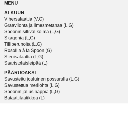
MENU
ALKUUN
Vihersalaattia (V,G)
Graavilohta ja limesmetanaa (L,G)
Spoonin sillivalikoima (L,G)
Skagenia (L,G)
Tilliperunoita (L,G)
Rosollia à la Spoon (G)
Sienisalaattia (L,G)
Saaristolaisleipää (L)
PÄÄRUOAKSI
Savustettu jouluinen possurulla (L,G)
Savustettua merilohta (L,G)
Spoonin jallusinappia (L,G)
Bataattilaatikkoa (L)
JÄLKIRUOAKSI
Suklaamoussea, piparicrumblea ja kirsikkakompottia
Pipareita (L)
Joulutorttuja