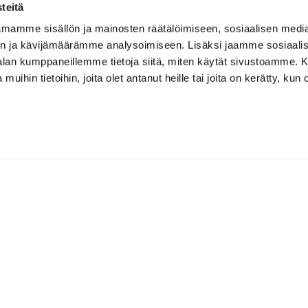
teitä
lleen talvikauden harjoittelut etuhintaan. Jokaisen treenityyl
en kanssa. Varmista myös simulaattoripaketit etuhintaan uut
mamme sisällön ja mainosten räätälöimiseen, sosiaalisen medi
n ja kävijämäärämme analysoimiseen. Lisäksi jaamme sosiaali
iedossa hauskaa ohjelmaa. Kaikille osallistujille on tarjolla
-alan kumppaneillemme tietoja siitä, miten käytät sivustoamme
äiselle ilmainen HOT DOG! Lisäksi hallilla voi osallistua eri
 muihin tietoihin, joita olet antanut heille tai joita on kerätty, kun 
ihin, tutustua Rock Golfin uuteen ja luonnonkauniseen par3 -k
urin outlet-tuotteita. Päätapahtumana Avajaisissa nähdään DP
a!
n ohjelmaan ja tarjouksiin täältä
Tapiola Golf
Turveradantie 17, 02180 Espoo, 
09 4250 0750