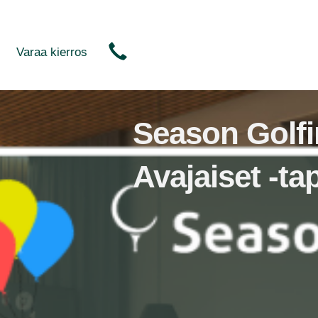
Varaa kierros
Season Golfin
Avajaiset -t