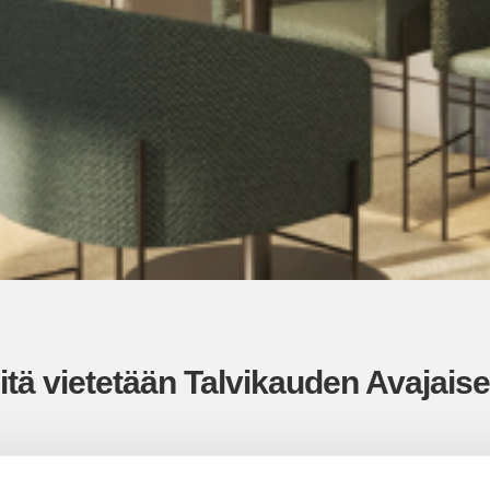
itä vietetään Talvikauden Avajaise
vuoden parhaat tarjoukset!