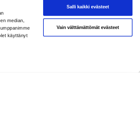
iin ja tahtiin löytyy varmasti sopiva paketti,
Salli kaikki evästeet
een iO Simulaattori Loungeen!
an
sen median,
 ilmainen Hartwallin juoma, kuppi Lavazza Top
Vain välttämättömät evästeet
. Kumppanimme
 kisapisteisiin ja voittaa Hartwallin ja Seasonin
olet käyttänyt
enttään, tutustua Srixonin ja Clevelandiin uusiin
 World Tourin kärkipelaajiin kuuluva
Seuraa meitä
Finland