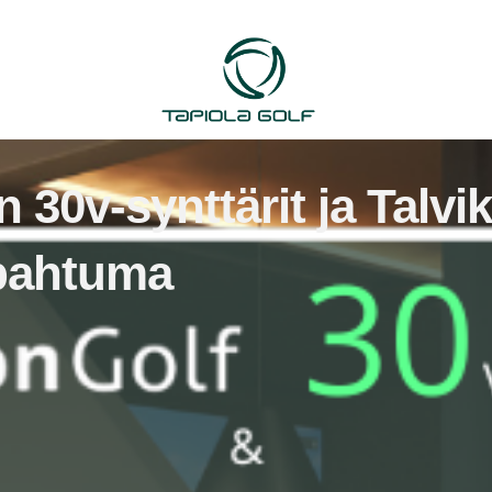
 30v-synttärit ja Talv
apahtuma