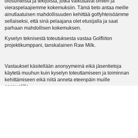
olosuhteista ja tekijöistä, jotka vaikuttavat omien ja
vieraspelaajiemme kokemuksiin. Tämä tieto antaa meille
ainutlaatuisen mahdollisuuden kehittää golfyhteisöämme
sellaiseksi, että sinä pelaajana olet etusijalla ja saat
parhaan mahdollisen kokemuksen.
Kyselyn teknisestä toteutuksesta vastaa Golfliiton
projektikumppani, tanskalainen Raw Milk.
Vastaukset käsitellään anonyymeinä eikä jäsentietoja
käytetä muuhun kuin kyselyn toteuttamiseen ja toiminnan
kehittämiseen eikä niitä anneta eteenpäin muille
osapuolille.
Tulette saamaan tämän vuoden aikana kyselykutsun
sähköpostiinne, johon lämpimästi toivomme vastaavanne.
Ystävällisin terveisin,
Tapiola Golf