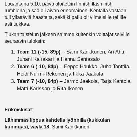
Lauantaina 5.10. päivä aloitettiin finnish flash irish
rumblena ja sää oli aivan erinomainen. Kentällä vastaan
tuli yllättäviä haasteita, sekä kilpailu oli viimeisille rei’ille
asti tiukkaa.
Tiukan taistelun jälkeen saimme kuitenkin voittajat selville
seuraavin tuloksin:
Team 11 (-15, 89p)
– Sami Kankkunen, Ari Ahti,
Juhani Kairakari ja Hannu Santasalo
Team 6 (-10, 84p)
– Eeppo Haukka, Juha Tonttila,
Heidi Nurmi-Rekonen ja Ilkka Jaakola
Team 7 (-10, 84p)
– Jarmo Jaakola, Tarja Kantola,
Matti Karlsson ja Rita Ikonen
Erikoiskisat:
Lähimmäs lippua kahdella lyönnillä (kukkulan
kuningas), väylä 18:
Sami Kankkunen