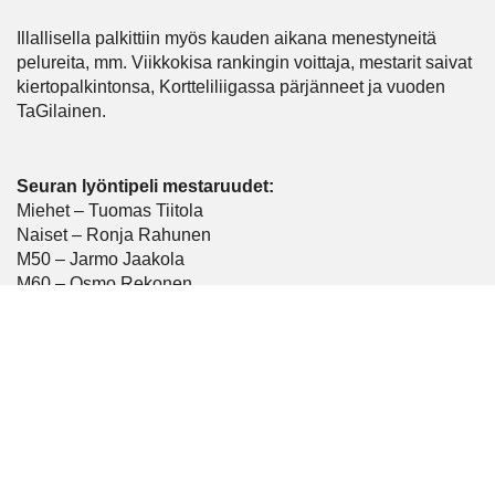
Illallisella palkittiin myös kauden aikana menestyneitä
pelureita, mm. Viikkokisa rankingin voittaja, mestarit saivat
kiertopalkintonsa, Kortteliliigassa pärjänneet ja vuoden
TaGilainen.
Seuran lyöntipeli mestaruudet:
Miehet – Tuomas Tiitola
Naiset – Ronja Rahunen
M50 – Jarmo Jaakola
M60 – Osmo Rekonen
Pojat 18v – Niilo Jaakola
Reikäpelimestaruus
Keijo Jaakola
Senioreiden reikäpelimestaruus
Klaus Rauhansalo
Vuoden TaGilainen
Kimmo Ruismäki
Naisten Eclectic
Niina Jaakola