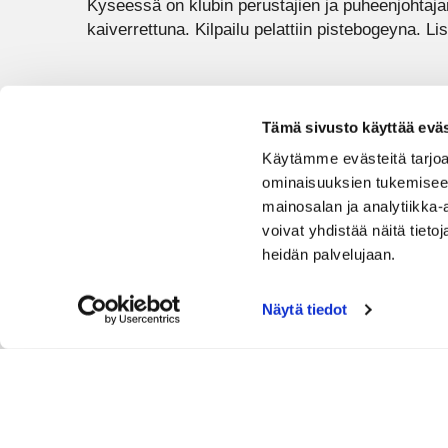
Kyseessä on klubin perustajien ja puheenjohtajan
kaiverrettuna. Kilpailu pelattiin pistebogeyna. Lis
Kilpailun tulokset:
Tämä sivusto käyttää eväs
🥇Eeppo Haukka, 39 p.
Käytämme evästeitä tarjoa
🥈Pasi Vanninen, 38 p.
ominaisuuksien tukemisee
mainosalan ja analytiikka
🥉Lauri Purovaara, 36 p.
voivat yhdistää näitä tietoja
heidän palvelujaan.
Paras lyöntipelitulos, miehet: Keijo Jaakola, 71
Näytä tiedot
Paras lyöntipelitulos, naiset: Eeppo Haukka, 86
Onnittelut voittajille!