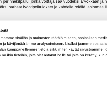
 perinnekilpailu, jonka voittaja saa vuodeksi arvokkaan ja h
äksi parhaat lyöntipelitulokset ja kahdella reiällä lähimmäs li
teitä
mamme sisällön ja mainosten räätälöimiseen, sosiaalisen medi
n ja kävijämäärämme analysoimiseen. Lisäksi jaamme sosiaali
-alan kumppaneillemme tietoja siitä, miten käytät sivustoamme
 muihin tietoihin, joita olet antanut heille tai joita on kerätty, kun 