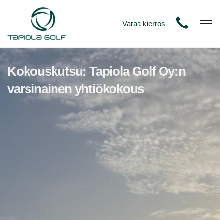
Varaa kierros
Nav
Kokouskutsu: Tapiola Golf Oy:n
varsinainen yhtiökokous