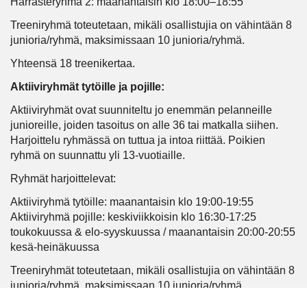
Harrasteryhmä 2: maanantaisin klo 18:00–18:55
Treeniryhmä toteutetaan, mikäli osallistujia on vähintään 8
junioria/ryhmä, maksimissaan 10 junioria/ryhmä.
Yhteensä 18 treenikertaa.
Aktiiviryhmät tytöille ja pojille:
Aktiiviryhmät ovat suunniteltu jo enemmän pelanneille
junioreille, joiden tasoitus on alle 36 tai matkalla siihen.
Harjoittelu ryhmässä on tuttua ja intoa riittää. Poikien
ryhmä on suunnattu yli 13-vuotiaille.
Ryhmät harjoittelevat:
Aktiiviryhmä tytöille: maanantaisin klo 19:00-19:55
Aktiiviryhmä pojille: keskiviikkoisin klo 16:30-17:25
toukokuussa & elo-syyskuussa / maanantaisin 20:00-20:55
kesä-heinäkuussa
Treeniryhmät toteutetaan, mikäli osallistujia on vähintään 8
junioria/ryhmä, maksimissaan 10 junioria/ryhmä.