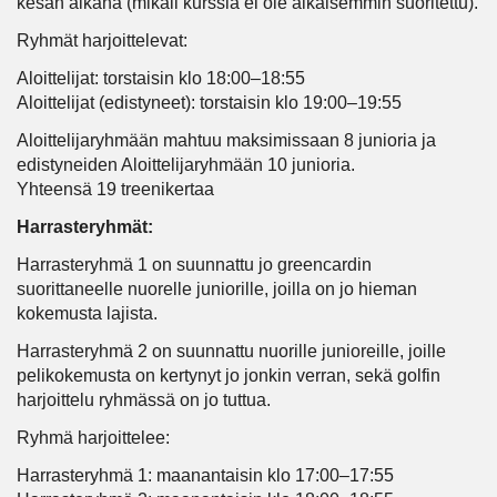
kesän aikana (mikäli kurssia ei ole aikaisemmin suoritettu).
Ryhmät harjoittelevat:
Aloittelijat: torstaisin klo 18:00–18:55
Aloittelijat (edistyneet): torstaisin klo 19:00–19:55
Aloittelijaryhmään mahtuu maksimissaan 8 junioria ja
edistyneiden Aloittelijaryhmään 10 junioria.
Yhteensä 19 treenikertaa
Harrasteryhmät:
Harrasteryhmä 1 on suunnattu jo greencardin
suorittaneelle nuorelle juniorille, joilla on jo hieman
kokemusta lajista.
Harrasteryhmä 2 on suunnattu nuorille junioreille, joille
pelikokemusta on kertynyt jo jonkin verran, sekä golfin
harjoittelu ryhmässä on jo tuttua.
Ryhmä harjoittelee:
Harrasteryhmä 1: maanantaisin klo 17:00–17:55