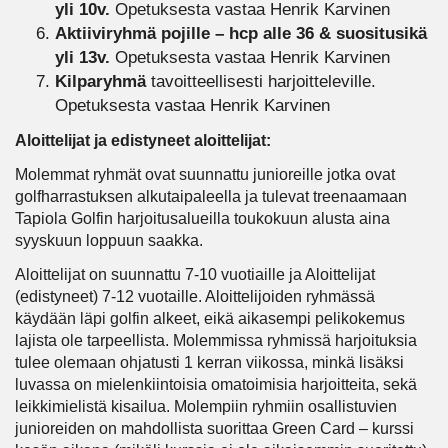
yli 10v.
Opetuksesta vastaa Henrik Karvinen
Aktiiviryhmä pojille – hcp alle 36 & suositusikä
yli 13v.
Opetuksesta vastaa Henrik Karvinen
Kilparyhmä
tavoitteellisesti harjoitteleville.
Opetuksesta vastaa Henrik Karvinen
Aloittelijat ja edistyneet aloittelijat:
Molemmat ryhmät ovat suunnattu junioreille jotka ovat
golfharrastuksen alkutaipaleella ja tulevat treenaamaan
Tapiola Golfin harjoitusalueilla toukokuun alusta aina
syyskuun loppuun saakka.
Aloittelijat on suunnattu 7-10 vuotiaille ja Aloittelijat
(edistyneet) 7-12 vuotaille. Aloittelijoiden ryhmässä
käydään läpi golfin alkeet, eikä aikasempi pelikokemus
lajista ole tarpeellista. Molemmissa ryhmissä harjoituksia
tulee olemaan ohjatusti 1 kerran viikossa, minkä lisäksi
luvassa on mielenkiintoisia omatoimisia harjoitteita, sekä
leikkimielistä kisailua. Molempiin ryhmiin osallistuvien
junioreiden on mahdollista suorittaa Green Card – kurssi