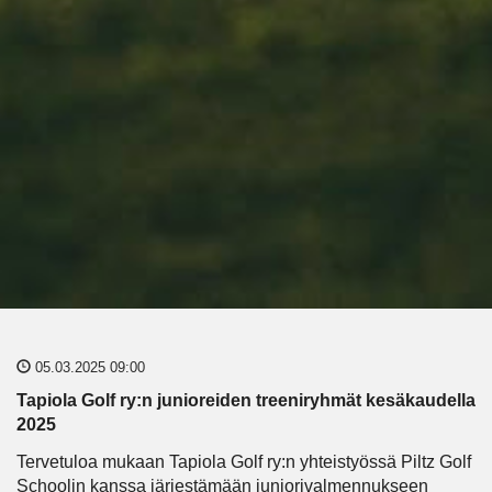
05.03.2025 09:00
Tapiola Golf ry:n junioreiden treeniryhmät
kesä
kaudella
20
25
Tervetuloa mukaan Tapiola Golf ry:n yhteistyössä Piltz Golf
Schoolin kanssa järjestämään juniorivalmennukseen