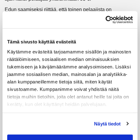
Edun saamiseksi riittää, että toinen pelaajista on
TaGilainen.
Etu on voimassa 1.–31.7.2026.
Etua voi hyödyntää rajattomasti
Tämä sivusto käyttää evästeitä
voimassaoloaikana.
Etu koskee sekä Tapiola Golfin että Hirsalan
Käytämme evästeitä tarjoamamme sisällön ja mainosten
eturyhmiä yllä mainitusti.
räätälöimiseen, sosiaalisen median ominaisuuksien
tukemiseen ja kävijämäärämme analysoimiseen. Lisäksi
jaamme sosiaalisen median, mainosalan ja analytiikka-
Lisäksi viime vuoden tapaan TaGilaisille on tarjolla
alan kumppaneillemme tietoja siitä, miten käytät
mahdollisuus pelata Talissa heinäkuun ajan hintaan 55 €.
sivustoamme. Kumppanimme voivat yhdistää näitä
tietoja muihin tietoihin, joita olet antanut heille tai joita on
Ajanvaraus
kerätty, kun olet käyttänyt heidän palvelujaan.
Talissa: 3 vrk etukäteen
Hirsalassa: 7 vrk etukäteen
Näytä tiedot
Pääset varaamaan tiiajan suoraan WiseGolfin kautta
vaihtamalla kentän.