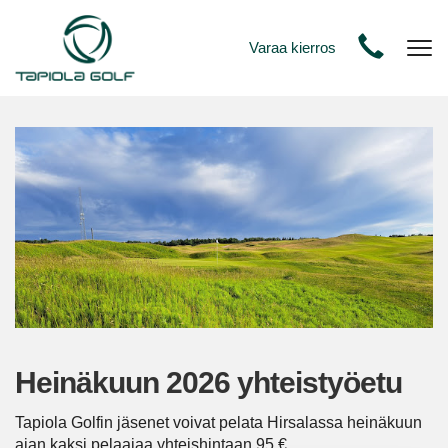
Varaa kierros
Nav
Heinäkuun 2026 yhteistyöetu
Tapiola Golfin jäsenet voivat pelata Hirsalassa heinäkuun
ajan kaksi pelaajaa yhteishintaan 95 €.