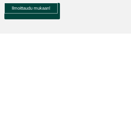
Ilmoittaudu mukaan!
Tapiola Golf
Turveradantie 17, 02180 Espoo, Finland
09 4250 0750