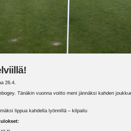
viillä!
na 26.4.
ebogey. Tänäkin vuonna voitto meni jännäksi kahden joukkue
mmäksi lippua kahdella lyönnillä – kilpailu
tulokset: