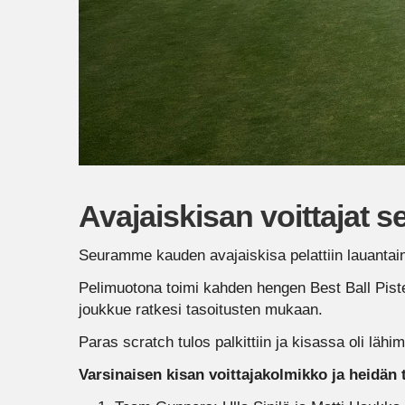
Avajaiskisan voittajat sel
Seuramme kauden avajaiskisa pelattiin lauantai
Pelimuotona toimi kahden hengen Best Ball Pist
joukkue ratkesi tasoitusten mukaan.
Paras scratch tulos palkittiin ja kisassa oli lähi
Varsinaisen kisan voittajakolmikko ja heidän 