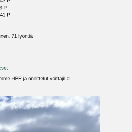
 43 P
3 P
 41 P
en, 71 lyöntiä
kset
emme HPP ja onnittelut voittajille!