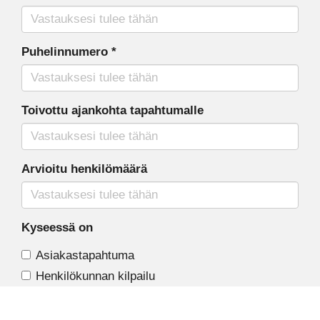
Puhelinnumero
*
Toivottu ajankohta tapahtumalle
Arvioitu henkilömäärä
Kyseessä on
Asiakastapahtuma
Henkilökunnan kilpailu
Kaveriporukan kisa