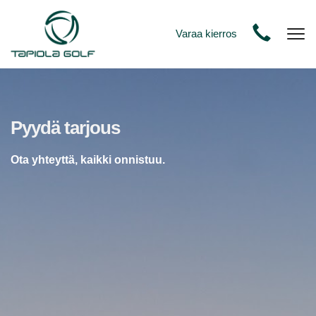
Varaa kierros
Nav
​​​​​​​Pyydä tarjous
Ota yhteyttä, kaikki onnistuu.