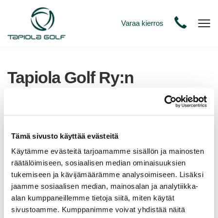
Varaa kierros
Nav
Tapiola Golf Ry:n
Pikkujoulut
Tästä lomakkeesta pääset ilmoittautumaan p
erjantaina
Tämä sivusto käyttää evästeitä
12.12. klo 19:30 alkaen järjestettäviin Tapiola Golfin
jäsenten, osakkaiden sekä TAGi:n henkilökunnan
Käytämme evästeitä tarjoamamme sisällön ja mainosten
pikkujoulujuhliin klubilla ravintola Spoonissa.
räätälöimiseen, sosiaalisen median ominaisuuksien
Tervetuloa mukaan!
tukemiseen ja kävijämäärämme analysoimiseen. Lisäksi
Lisätietoja ja menun löydät
täältä.
jaamme sosiaalisen median, mainosalan ja analytiikka-
alan kumppaneillemme tietoja siitä, miten käytät
Ilmoittautuminen päättyy 9.12. klo 16:00.
sivustoamme. Kumppanimme voivat yhdistää näitä
Näet ilmoittautuneet
täältä